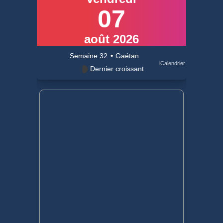
07
août 2026
•
Semaine
32
Gaétan
iCalendrier
Dernier croissant