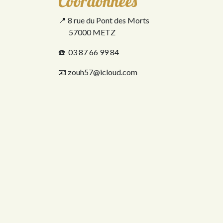
Coordonnées
📍 8 rue du Pont des Morts
57000 METZ
☎️ 03 87 66 99 84
📧 zouh57@icloud.com