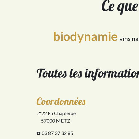
Ce que
biodynamie
vins na
Toutes les informatio
Coordonnées
📍22 En Chaplerue
57000 METZ
☎️ 03 87 37 32 85