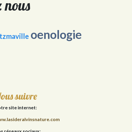
ez nous
oenologie
tzmaville
ous suivre
tre site internet:
w.lasideralvinsnature.com
s réseaux sociaux: